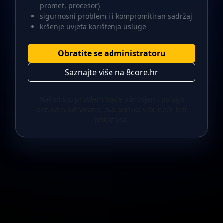
promet, procesor)
sigurnosni problem ili kompromitiran sadržaj
kršenje uvjeta korištenja usluge
Obratite se administratoru
Saznajte više na 8core.hr
Nakon što problem bude otklonjen i usluga
ponovno aktivirana, ova poruka više neće biti
prikazana.