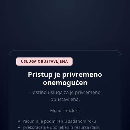
USLUGA OBUSTAVLJENA
Pristup je privremeno
onemogućen
Hosting usluga za
je privremeno
obustavljena.
Mogući razlozi:
račun nije podmiren u zadanom roku
prekoračenje dodijeljenih resursa (disk,